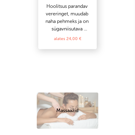
MIN
Hoolitsus parandav 
vereringet, muudab 
naha pehmeks ja on 
sügavniisutava 
toimega.

alates
24,00
€
Teepuuõliga parafiin 
vaigistab valu ja toimib 
põletikuvastaselt
Massaažid