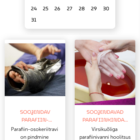
24
25
26
27
28
29
30
31
SOOJENDAV
SOOJENDAVAD
PARAFIIN-
PARAFIINKINDAD
OSOKERIIT 20MIN
20 MIN
Parafiin-osokeriitravi 
Virsikuõliga 
on pindmine 
parafiinivanni hoolitsus 