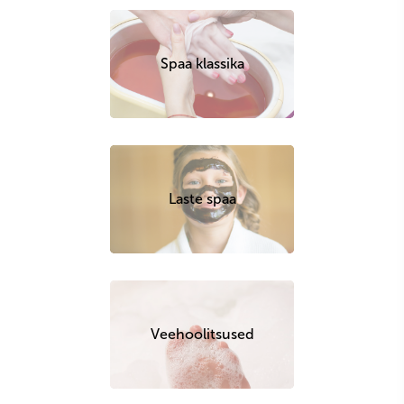
Spaa klassika
Laste spaa
Veehoolitsused