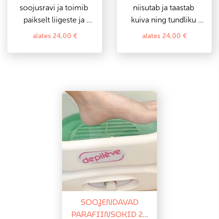
soojusravi ja toimib 
niisutab ja taastab 
paikselt liigeste ja 
kuiva ning tundliku 
lihaste vaevuste puhul.
naha. Nahk muutub 
alates
24,00
€
alates
24,00
€
pehmeks ja siledaks. 
Lõõgastav soojus on 
kosutav ni
SOOJENDAVAD
PARAFIINSOKID 20