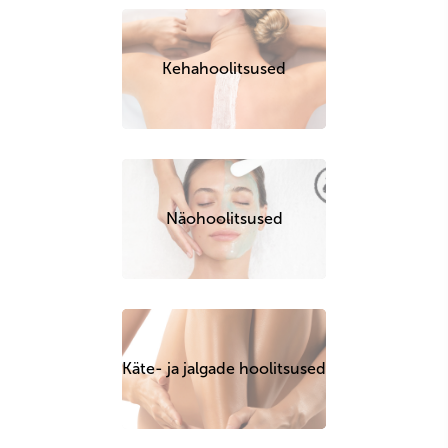
Kehahoolitsused
Näohoolitsused
Käte- ja jalgade hoolitsused