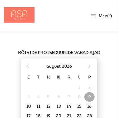
menu
Menüü
KÕIKIDE PROTSEDUURIDE VABAD AJAD
august
2026
E
T
K
N
R
L
P
1
2
3
4
5
6
7
8
9
10
11
12
13
14
15
16
17
18
19
20
21
22
23